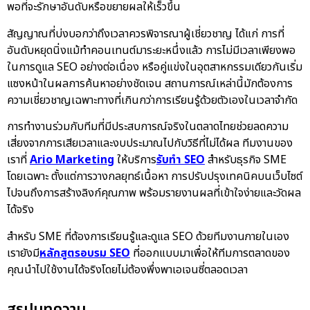
พอที่จะรักษาอันดับหรือขยายผลให้เร็วขึ้น
สัญญาณที่บ่งบอกว่าถึงเวลาควรพิจารณาผู้เชี่ยวชาญ ได้แก่ การที่
อันดับหยุดนิ่งแม้ทำคอนเทนต์มาระยะหนึ่งแล้ว การไม่มีเวลาเพียงพอ
ในการดูแล SEO อย่างต่อเนื่อง หรือคู่แข่งในอุตสาหกรรมเดียวกันเริ่ม
แซงหน้าในผลการค้นหาอย่างชัดเจน สถานการณ์เหล่านี้มักต้องการ
ความเชี่ยวชาญเฉพาะทางที่เกินกว่าการเรียนรู้ด้วยตัวเองในเวลาจำกัด
การทำงานร่วมกับทีมที่มีประสบการณ์จริงในตลาดไทยช่วยลดความ
เสี่ยงจากการเสียเวลาและงบประมาณไปกับวิธีที่ไม่ได้ผล ทีมงานของ
เราที่
Ario Marketing
ให้บริการ
รับทำ SEO
สำหรับธุรกิจ SME
โดยเฉพาะ ตั้งแต่การวางกลยุทธ์เนื้อหา การปรับปรุงเทคนิคบนเว็บไซต์
ไปจนถึงการสร้างลิงก์คุณภาพ พร้อมรายงานผลที่เข้าใจง่ายและวัดผล
ได้จริง
สำหรับ SME ที่ต้องการเรียนรู้และดูแล SEO ด้วยทีมงานภายในเอง
เรายังมี
หลักสูตรอบรม SEO
ที่ออกแบบมาเพื่อให้ทีมการตลาดของ
คุณนำไปใช้งานได้จริงโดยไม่ต้องพึ่งพาเอเจนซี่ตลอดเวลา
สรุปบทความ