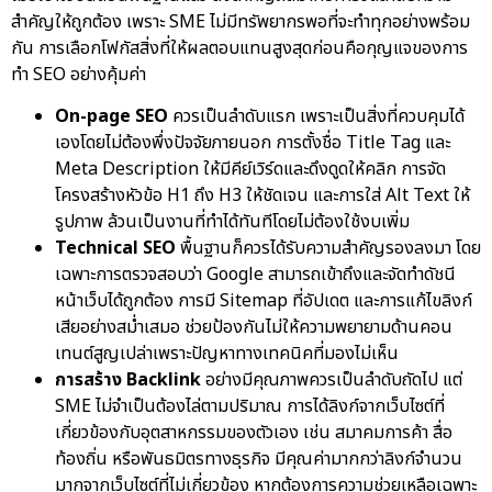
สำคัญให้ถูกต้อง เพราะ SME ไม่มีทรัพยากรพอที่จะทำทุกอย่างพร้อม
กัน การเลือกโฟกัสสิ่งที่ให้ผลตอบแทนสูงสุดก่อนคือกุญแจของการ
ทำ SEO อย่างคุ้มค่า
On-page SEO
ควรเป็นลำดับแรก เพราะเป็นสิ่งที่ควบคุมได้
เองโดยไม่ต้องพึ่งปัจจัยภายนอก การตั้งชื่อ Title Tag และ
Meta Description ให้มีคีย์เวิร์ดและดึงดูดให้คลิก การจัด
โครงสร้างหัวข้อ H1 ถึง H3 ให้ชัดเจน และการใส่ Alt Text ให้
รูปภาพ ล้วนเป็นงานที่ทำได้ทันทีโดยไม่ต้องใช้งบเพิ่ม
Technical SEO
พื้นฐานก็ควรได้รับความสำคัญรองลงมา โดย
เฉพาะการตรวจสอบว่า Google สามารถเข้าถึงและจัดทำดัชนี
หน้าเว็บได้ถูกต้อง การมี Sitemap ที่อัปเดต และการแก้ไขลิงก์
เสียอย่างสม่ำเสมอ ช่วยป้องกันไม่ให้ความพยายามด้านคอน
เทนต์สูญเปล่าเพราะปัญหาทางเทคนิคที่มองไม่เห็น
การสร้าง Backlink
อย่างมีคุณภาพควรเป็นลำดับถัดไป แต่
SME ไม่จำเป็นต้องไล่ตามปริมาณ การได้ลิงก์จากเว็บไซต์ที่
เกี่ยวข้องกับอุตสาหกรรมของตัวเอง เช่น สมาคมการค้า สื่อ
ท้องถิ่น หรือพันธมิตรทางธุรกิจ มีคุณค่ามากกว่าลิงก์จำนวน
มากจากเว็บไซต์ที่ไม่เกี่ยวข้อง หากต้องการความช่วยเหลือเฉพาะ