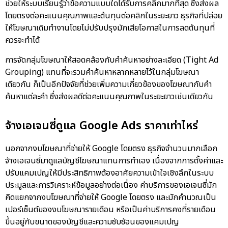
ช่วยให้ระบบเรียนรู้ว่าข้อความแบบใดได้รับการคลิกมากที่สุด ซึ่งส่งผล
โดยตรงต่อคะแนนคุณภาพและต้นทุนต่อคลิกในระยะยาว ธุรกิจที่ปล่อย
ให้โฆษณาเดิมทำงานโดยไม่ปรับปรุงมักเสียโอกาสในการลดต้นทุนที่
ควรจะทำได้
การจัดกลุ่มโฆษณาให้สอดคล้องกับคำค้นหาอย่างละเอียด (Tight Ad
Grouping) แทนที่จะรวมคำค้นหาหลากหลายไว้ในกลุ่มโฆษณา
เดียวกัน ก็เป็นอีกปัจจัยที่ช่วยเพิ่มความเกี่ยวข้องของโฆษณากับคำ
ค้นหาแต่ละคำ ซึ่งส่งผลดีต่อคะแนนคุณภาพในระยะยาวเช่นเดียวกัน
จ้างเอเจนซี่ดูแล Google Ads ราคาเท่าไหร่
นอกจากงบโฆษณาที่จ่ายให้ Google โดยตรง ธุรกิจจำนวนมากเลือก
จ้างเอเจนซี่มาดูแลบัญชีโฆษณาแทนการทำเอง เนื่องจากการตั้งค่าและ
ปรับแคมเปญให้มีประสิทธิภาพต้องอาศัยความเข้าใจเชิงลึกในระบบ
ประมูลและการวิเคราะห์ข้อมูลอย่างต่อเนื่อง ค่าบริการของเอเจนซี่มัก
คิดแยกจากงบโฆษณาที่จ่ายให้ Google โดยตรง และมักคำนวณเป็น
เปอร์เซ็นต์ของงบโฆษณารายเดือน หรือเป็นค่าบริการคงที่รายเดือน
ขึ้นอยู่กับขนาดของบัญชีและความซับซ้อนของแคมเปญ