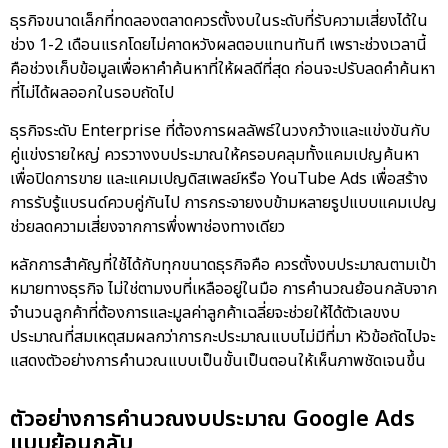
ธุรกิจขนาดเล็กที่ทดลองตลาดควรตั้งงบในระดับที่รับความเสี่ยงได้ใน
ช่วง 1-2 เดือนแรกโดยไม่คาดหวังผลตอบแทนทันที เพราะช่วงเวลานี้
คือช่วงเก็บข้อมูลเพื่อหาคำค้นหาที่ให้ผลดีที่สุด ก่อนจะปรับลดคำค้นหา
ที่ไม่ได้ผลออกในรอบถัดไป
ธุรกิจระดับ Enterprise ที่ต้องการผลลัพธ์ในวงกว้างและแข่งขันกับ
คู่แข่งรายใหญ่ ควรวางงบประมาณให้ครอบคลุมทั้งแคมเปญค้นหา
เพื่อปิดการขาย และแคมเปญดิสเพลย์หรือ YouTube Ads เพื่อสร้าง
การรับรู้แบรนด์ควบคู่กันไป การกระจายงบข้ามหลายรูปแบบแคมเปญ
ช่วยลดความเสี่ยงจากการพึ่งพาช่องทางเดียว
หลักการสำคัญที่ใช้ได้กับทุกขนาดธุรกิจคือ ควรตั้งงบประมาณตามเป้า
หมายทางธุรกิจ ไม่ใช่ตามงบที่เหลืออยู่ในมือ การคำนวณย้อนกลับจาก
จำนวนลูกค้าที่ต้องการและมูลค่าลูกค้าเฉลี่ยจะช่วยให้ได้ตัวเลขงบ
ประมาณที่สมเหตุสมผลกว่าการกะประมาณแบบไม่มีที่มา หัวข้อถัดไปจะ
แสดงตัวอย่างการคำนวณแบบเป็นขั้นเป็นตอนให้เห็นภาพชัดเจนขึ้น
ตัวอย่างการคำนวณงบประมาณ Google Ads
แบบย้อนกลับ