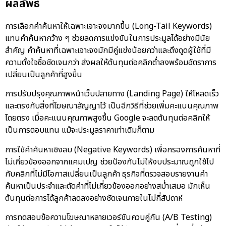
ผลลัพธ์
การเลือกคำค้นหาให้เฉพาะเจาะจงมากขึ้น (Long-Tail Keywords)
แทนคำค้นหากว้าง ๆ ช่วยลดการแข่งขันในการประมูลได้อย่างมีนัย
สำคัญ คำค้นหาที่เฉพาะเจาะจงมักมีคู่แข่งน้อยกว่าและดึงดูดผู้ใช้ที่มี
ความตั้งใจซื้อชัดเจนกว่า ส่งผลให้ต้นทุนต่อคลิกต่ำลงพร้อมอัตราการ
เปลี่ยนเป็นลูกค้าที่สูงขึ้น
การปรับปรุงคุณภาพหน้าเว็บปลายทาง (Landing Page) ให้โหลดเร็ว
และตรงกับสิ่งที่โฆษณาสัญญาไว้ เป็นอีกวิธีที่ช่วยเพิ่มคะแนนคุณภาพ
โดยตรง เมื่อคะแนนคุณภาพสูงขึ้น Google จะลดต้นทุนต่อคลิกให้
เป็นการตอบแทน แม้จะประมูลราคาเท่าเดิมก็ตาม
การใช้คำค้นหาเชิงลบ (Negative Keywords) เพื่อกรองการค้นหาที่
ไม่เกี่ยวข้องออกจากแคมเปญ ช่วยป้องกันไม่ให้งบประมาณถูกใช้ไป
กับคลิกที่ไม่มีโอกาสเปลี่ยนเป็นลูกค้า ธุรกิจที่ตรวจสอบรายงานคำ
ค้นหาเป็นประจำและตัดคำที่ไม่เกี่ยวข้องออกอย่างสม่ำเสมอ มักเห็น
ต้นทุนต่อการได้ลูกค้าลดลงอย่างชัดเจนภายในไม่กี่สัปดาห์
การทดสอบข้อความโฆษณาหลายเวอร์ชันควบคู่กัน (A/B Testing)