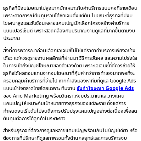
ธุรกิจที่มีงบโฆษณาไม่สูงมากมักเหมาะกับค่าบริการแบบคงที่รายเดือน
เพราะคาดการณ์ต้นทุนรวมได้ชัดเจนตั้งแต่ต้น ในขณะที่ธุรกิจที่มีงบ
โฆษณาสูงและซับซ้อนหลายแคมเปญมักเลือกโครงสร้างค่าบริการ
แบบเปอร์เซ็นต์ เพราะสอดคล้องกับปริมาณงานดูแลที่มากขึ้นตามงบ
ประมาณ
สิ่งที่ควรพิจารณาก่อนเลือกเอเจนซี่ไม่ใช่แค่ราคาค่าบริการเพียงอย่าง
เดียว แต่ควรดูรายงานผลลัพธ์ที่ผ่านมา วิธีการวัดผล และความโปร่งใส
ในการเข้าถึงบัญชีโฆษณาของตัวเองด้วย เพราะเอเจนซี่ที่ดีควรช่วยให้
ธุรกิจได้ผลตอบแทนจากงบโฆษณาที่คุ้มค่ากว่าการทำเองมากพอที่จะ
ครอบคลุมค่าบริการที่จ่ายไป หากกำลังมองหาทีมที่ดูแล Google Ads
แบบเข้าใจตลาดไทยโดยเฉพาะ ทีมงาน
รับทำโฆษณา Google Ads
ของ Ario Marketing พร้อมวิเคราะห์งบประมาณและวางแผน
แคมเปญให้เหมาะกับเป้าหมายทางธุรกิจของแต่ละราย ตั้งแต่การ
กำหนดงบเริ่มต้นไปจนถึงการปรับปรุงแคมเปญอย่างต่อเนื่องเพื่อลด
ต้นทุนต่อการได้ลูกค้าในระยะยาว
สำหรับธุรกิจที่ต้องการดูแลหลายแคมเปญพร้อมกันในบัญชีเดียว หรือ
ต้องการที่ปรึกษาที่ดูแลภาพรวมทั้งด้านกลยุทธ์และการบริหารงบ