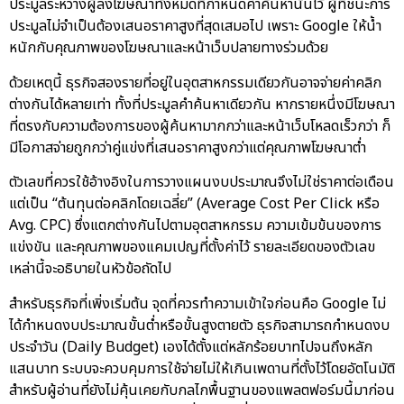
ประมูลระหว่างผู้ลงโฆษณาทั้งหมดที่กำหนดคำค้นหานั้นไว้ ผู้ที่ชนะการ
ประมูลไม่จำเป็นต้องเสนอราคาสูงที่สุดเสมอไป เพราะ Google ให้น้ำ
หนักกับคุณภาพของโฆษณาและหน้าเว็บปลายทางร่วมด้วย
ด้วยเหตุนี้ ธุรกิจสองรายที่อยู่ในอุตสาหกรรมเดียวกันอาจจ่ายค่าคลิก
ต่างกันได้หลายเท่า ทั้งที่ประมูลคำค้นหาเดียวกัน หากรายหนึ่งมีโฆษณา
ที่ตรงกับความต้องการของผู้ค้นหามากกว่าและหน้าเว็บโหลดเร็วกว่า ก็
มีโอกาสจ่ายถูกกว่าคู่แข่งที่เสนอราคาสูงกว่าแต่คุณภาพโฆษณาต่ำ
ตัวเลขที่ควรใช้อ้างอิงในการวางแผนงบประมาณจึงไม่ใช่ราคาต่อเดือน
แต่เป็น “ต้นทุนต่อคลิกโดยเฉลี่ย” (Average Cost Per Click หรือ
Avg. CPC) ซึ่งแตกต่างกันไปตามอุตสาหกรรม ความเข้มข้นของการ
แข่งขัน และคุณภาพของแคมเปญที่ตั้งค่าไว้ รายละเอียดของตัวเลข
เหล่านี้จะอธิบายในหัวข้อถัดไป
สำหรับธุรกิจที่เพิ่งเริ่มต้น จุดที่ควรทำความเข้าใจก่อนคือ Google ไม่
ได้กำหนดงบประมาณขั้นต่ำหรือขั้นสูงตายตัว ธุรกิจสามารถกำหนดงบ
ประจำวัน (Daily Budget) เองได้ตั้งแต่หลักร้อยบาทไปจนถึงหลัก
แสนบาท ระบบจะควบคุมการใช้จ่ายไม่ให้เกินเพดานที่ตั้งไว้โดยอัตโนมัติ
สำหรับผู้อ่านที่ยังไม่คุ้นเคยกับกลไกพื้นฐานของแพลตฟอร์มนี้มาก่อน