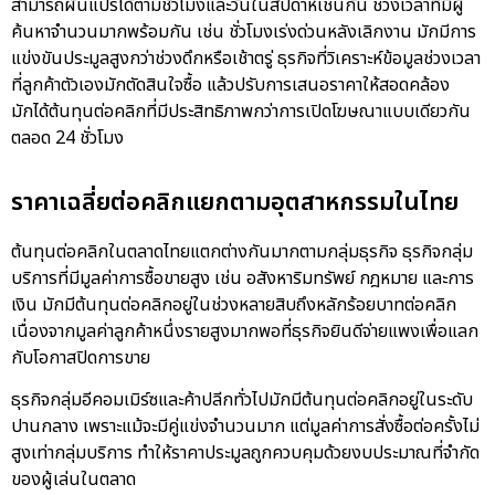
สามารถผันแปรได้ตามชั่วโมงและวันในสัปดาห์เช่นกัน ช่วงเวลาที่มีผู้
ค้นหาจำนวนมากพร้อมกัน เช่น ชั่วโมงเร่งด่วนหลังเลิกงาน มักมีการ
แข่งขันประมูลสูงกว่าช่วงดึกหรือเช้าตรู่ ธุรกิจที่วิเคราะห์ข้อมูลช่วงเวลา
ที่ลูกค้าตัวเองมักตัดสินใจซื้อ แล้วปรับการเสนอราคาให้สอดคล้อง
มักได้ต้นทุนต่อคลิกที่มีประสิทธิภาพกว่าการเปิดโฆษณาแบบเดียวกัน
ตลอด 24 ชั่วโมง
ราคาเฉลี่ยต่อคลิกแยกตามอุตสาหกรรมในไทย
ต้นทุนต่อคลิกในตลาดไทยแตกต่างกันมากตามกลุ่มธุรกิจ ธุรกิจกลุ่ม
บริการที่มีมูลค่าการซื้อขายสูง เช่น อสังหาริมทรัพย์ กฎหมาย และการ
เงิน มักมีต้นทุนต่อคลิกอยู่ในช่วงหลายสิบถึงหลักร้อยบาทต่อคลิก
เนื่องจากมูลค่าลูกค้าหนึ่งรายสูงมากพอที่ธุรกิจยินดีจ่ายแพงเพื่อแลก
กับโอกาสปิดการขาย
ธุรกิจกลุ่มอีคอมเมิร์ซและค้าปลีกทั่วไปมักมีต้นทุนต่อคลิกอยู่ในระดับ
ปานกลาง เพราะแม้จะมีคู่แข่งจำนวนมาก แต่มูลค่าการสั่งซื้อต่อครั้งไม่
สูงเท่ากลุ่มบริการ ทำให้ราคาประมูลถูกควบคุมด้วยงบประมาณที่จำกัด
ของผู้เล่นในตลาด