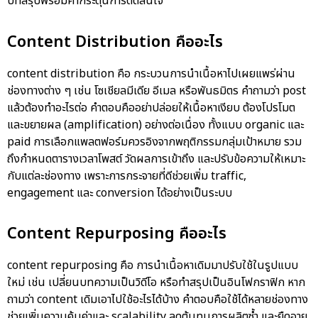
บทสรุปพร้อมคำกระตุ้นการตัดสินใจ
Content Distribution คืออะไร
content distribution คือ
กระบวนการนำเนื้อหาไปเผยแพร่ผ่าน
ช่องทางต่าง ๆ เช่น โซเชียลมีเดีย อีเมล หรือพันธมิตร คำถามว่า post
แล้วต้องทำอะไรต่อ คำตอบคืออย่าปล่อยให้เนื้อหาเงียบ ต้องโปรโมต
และขยายผล (amplification) อย่างต่อเนื่อง ทั้งแบบ organic และ
paid การเลือกแพลตฟอร์มควรอิงจากพฤติกรรมกลุ่มเป้าหมาย รวม
ถึงกำหนดตารางเวลาโพสต์ วัดผลการเข้าถึง และปรับข้อความให้เหมาะ
กับแต่ละช่องทาง เพราะการกระจายที่ดีช่วยเพิ่ม traffic,
engagement และ conversion ได้อย่างเป็นระบบ
Content Repurposing คืออะไร
content repurposing คือ
การนำเนื้อหาเดิมมาปรับใช้ในรูปแบบ
ใหม่ เช่น เปลี่ยนบทความเป็นวิดีโอ หรือทำสรุปเป็นอินโฟกราฟิก หาก
ถามว่า content เดิมเอาไปใช้อะไรได้บ้าง คำตอบคือใช้ได้หลายช่องทาง
ช่วยเพิ่มความคุ้มค่าและ scalability ลดต้นทุนการผลิตซ้ำ และยืดอายุ