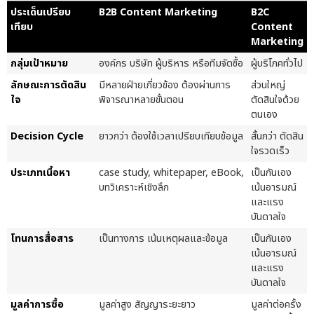
ประเด็นเปรียบ
B2B Content Marketing
B2C
เทียบ
Content
Marketing
กลุ่มเป้าหมาย
องค์กร บริษัท ผู้บริหาร หรือทีมจัดซื้อ
ผู้บริโภคทั่วไป
ลักษณะการตัดสิน
มีหลายฝ่ายเกี่ยวข้อง ต้องผ่านการ
ส่วนใหญ่
ใจ
พิจารณาหลายขั้นตอน
ตัดสินใจด้วย
ตนเอง
Decision Cycle
ยาวกว่า ต้องใช้เวลาเปรียบเทียบข้อมูล
สั้นกว่า ตัดสิน
ใจรวดเร็ว
ประเภทเนื้อหา
case study, whitepaper, eBook,
เป็นกันเอง
บทวิเคราะห์เชิงลึก
เน้นอารมณ์
และแรง
บันดาลใจ
โทนการสื่อสาร
เป็นทางการ เน้นเหตุผลและข้อมูล
เป็นกันเอง
เน้นอารมณ์
และแรง
บันดาลใจ
มูลค่าการซื้อ
มูลค่าสูง สัญญาระยะยาว
มูลค่าต่อครั้ง